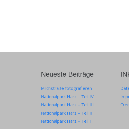
Neueste Beiträge
I
Milchstraße fotografieren
Dat
Nationalpark Harz – Teil IV
Imp
Nationalpark Harz – Teil III
Cred
Nationalpark Harz – Teil II
Nationalpark Harz – Teil I