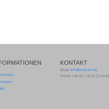
NFORMATIONEN
KONTAKT
Email:
info@matcam.de
enschutz
Phone: +49 (0) 176 62 27 84 8
ressum
its