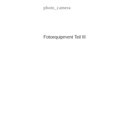
photo_camera
Fotoequipment Teil III