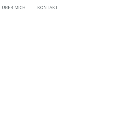
ÜBER MICH
KONTAKT