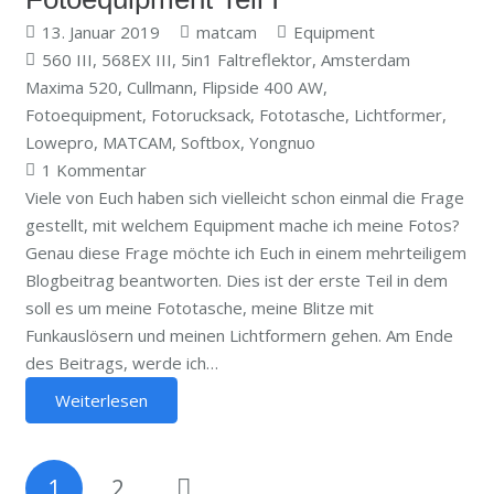
13. Januar 2019
matcam
Equipment
560 III
,
568EX III
,
5in1 Faltreflektor
,
Amsterdam
Maxima 520
,
Cullmann
,
Flipside 400 AW
,
Fotoequipment
,
Fotorucksack
,
Fototasche
,
Lichtformer
,
Lowepro
,
MATCAM
,
Softbox
,
Yongnuo
1
Kommentar
Viele von Euch haben sich vielleicht schon einmal die Frage
gestellt, mit welchem Equipment mache ich meine Fotos?
Genau diese Frage möchte ich Euch in einem mehrteiligem
Blogbeitrag beantworten. Dies ist der erste Teil in dem
soll es um meine Fototasche, meine Blitze mit
Funkauslösern und meinen Lichtformern gehen. Am Ende
des Beitrags, werde ich…
Weiterlesen
1
2