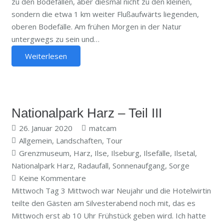
zu den Bodefällen, aber diesmal nicht zu den kleinen,
sondern die etwa 1 km weiter Flußaufwärts liegenden,
oberen Bodefälle. Am frühen Morgen in der Natur
untergwegs zu sein und…
Weiterlesen
Nationalpark Harz – Teil III
26. Januar 2020
matcam
Allgemein
,
Landschaften
,
Tour
Grenzmuseum
,
Harz
,
Ilse
,
Ilseburg
,
Ilsefälle
,
Ilsetal
,
Nationalpark Harz
,
Radaufall
,
Sonnenaufgang
,
Sorge
Keine Kommentare
Mittwoch Tag 3 Mittwoch war Neujahr und die Hotelwirtin
teilte den Gästen am Silvesterabend noch mit, das es
Mittwoch erst ab 10 Uhr Frühstück geben wird. Ich hatte