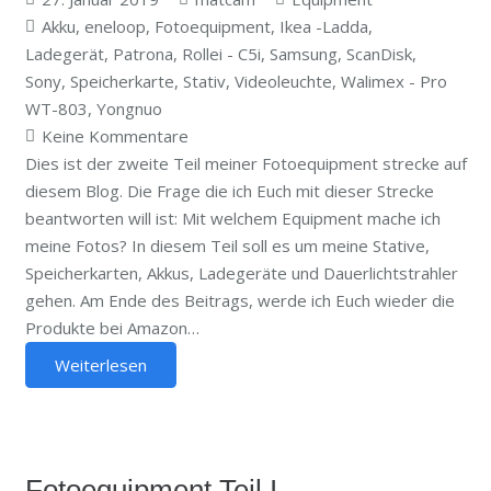
Akku
,
eneloop
,
Fotoequipment
,
Ikea -Ladda
,
Ladegerät
,
Patrona
,
Rollei - C5i
,
Samsung
,
ScanDisk
,
Sony
,
Speicherkarte
,
Stativ
,
Videoleuchte
,
Walimex - Pro
WT-803
,
Yongnuo
Keine Kommentare
Dies ist der zweite Teil meiner Fotoequipment strecke auf
diesem Blog. Die Frage die ich Euch mit dieser Strecke
beantworten will ist: Mit welchem Equipment mache ich
meine Fotos? In diesem Teil soll es um meine Stative,
Speicherkarten, Akkus, Ladegeräte und Dauerlichtstrahler
gehen. Am Ende des Beitrags, werde ich Euch wieder die
Produkte bei Amazon…
Weiterlesen
Fotoequipment Teil I