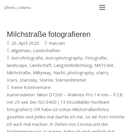
photo_camera
Milchstraße fotografieren
26. April 2020
matcam
Allgemein
,
Landschaften
Astrofotografie
,
Astrophotography
,
Fotografie
,
landscape
,
Landschaft
,
Langzeitbelichtung
,
MATCAM
,
Milchstraße
,
Milkyway
,
Nacht
,
photography
,
starry
,
stars
,
starssky
,
Sterne
,
Sternenhimmel
Keine Kommentare
Kameradaten: Nikon D7200 – Walimex Pro 14 mm – f/2.8
mit 25 sek. bei ISO 6400 ( 13 Einzelbilder hochkant
fotografiert) Oft habe ich schon Milchstraßenfotos
gesehen und jedes mal dachte ich mir, so ein Foto möchte
ich auch mal machen. In Zeiten von Corona und der
Kinderbetreuung zu Hause, habe ich mich einfach mal…