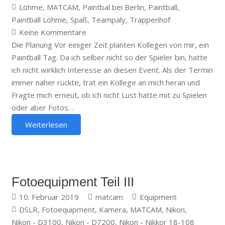
Löhme
,
MATCAM
,
Paintbal bei Berlin
,
Paintball
,
Paintball Löhme
,
Spaß
,
Teampaly
,
Trappenhof
Keine Kommentare
Die Planung Vor einiger Zeit planten Kollegen von mir, ein
Paintball Tag. Da ich selber nicht so der Spieler bin, hatte
ich nicht wirklich Interesse an diesen Event. Als der Termin
immer näher rückte, trat ein Kollege an mich heran und
Fragte mich erneut, ob ich nicht Lust hätte mit zu Spielen
oder aber Fotos…
Weiterlesen
Fotoequipment Teil III
10. Februar 2019
matcam
Equipment
DSLR
,
Fotoequipment
,
Kamera
,
MATCAM
,
Nikon
,
Nikon - D3100
,
Nikon - D7200
,
Nikon - Nikkor 18-108